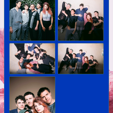
⬇
⬇
⬇
⬇